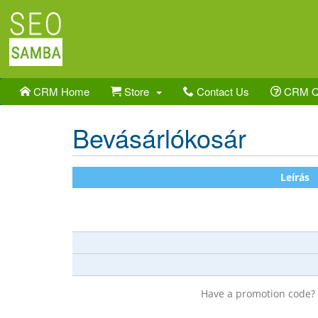
CRM Home
Store
Contact Us
CRM 
Bevásárlókosár
Leírás
Have a promotion code?