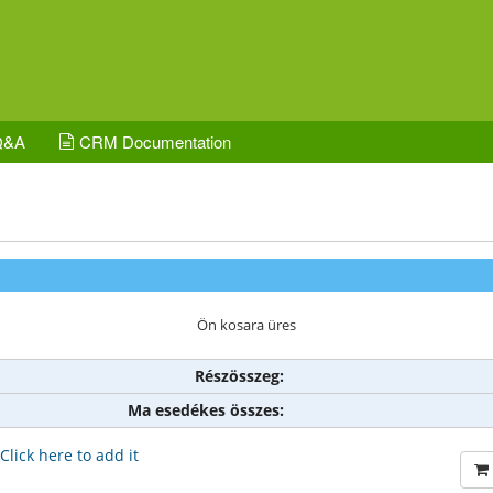
Q&A
CRM Documentation
Ön kosara üres
Részösszeg:
Ma esedékes összes:
Click here to add it