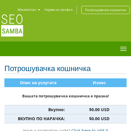
Macedonian
Најава на профил
Потрошувачка кошничка
Tog
nav
Потрошувачка кошничка
Опис на услугата
Износ
Вашата потрошувачка кошничка е празна!
Вкупно:
$0.00 USD
ВКУПНО ПО НАРАЧКА:
$0.00 USD
Have a promotion code?
Click here to add it