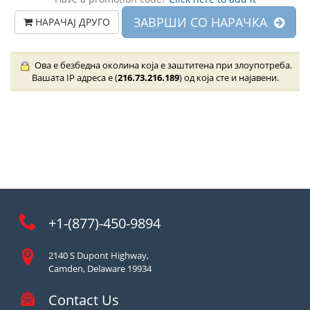
ЗАВРШИ СО НАРАЧКА
НАРАЧАЈ ДРУГО
Ова е безбедна околина која е заштитена при злоупотреба.
Вашата IP адреса е (
216.73.216.189
) од која сте и најавени.
+1-(877)-450-9894
2140 S Dupont Highway,
Camden, Delaware 19934
Contact Us